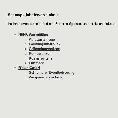
Sitemap - Inhaltsverzeichnis
Im Inhaltsverzeichnis sind alle Seiten aufgelistet und direkt anklickbar.
REHA-Werkstätten
Auftragsanfrage
Leistungsüberblick
Grünanlagenpflege
Kompetenzen
Kostenvorteile
Fuhrpark
R'elan GmbH
Schreinerei/Eventbetreuung
Zerspanungstechnik